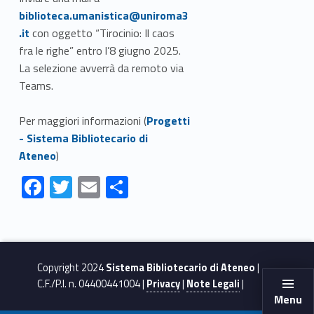
biblioteca.umanistica@uniroma3
.it
con oggetto “Tirocinio: Il caos
fra le righe” entro l’8 giugno 2025.
La selezione avverrà
da remoto via
Teams.
Link identifier #identifier__197930-2
Per maggiori informazioni (
Progetti
- Sistema Bibliotecario di
Ateneo
)
F
T
E
S
ac
w
m
h
Skip back to navigation
e
itt
ai
ar
b
er
l
e
Copyright 2024
Sistema Bibliotecario di Ateneo
|
o
C.F./P.I. n. 04400441004 |
Privacy
|
Note Legali
|
o
Menu