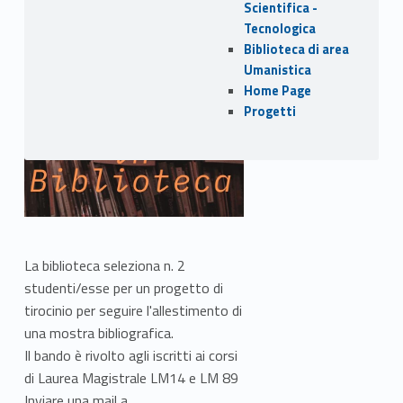
Biblioteca
Scientifica -
Umanistica
Tecnologica
Biblioteca di area
Umanistica
Home Page
Link identifier archive #link-archive-thumb-soap-84580
Progetti
La biblioteca seleziona n. 2
studenti/esse per un progetto di
tirocinio per seguire l'allestimento di
una mostra bibliografica.
Il bando è rivolto agli iscritti ai corsi
di Laurea Magistrale LM14 e LM 89
Link identifier #identifier__137001-1
Inviare una mail a