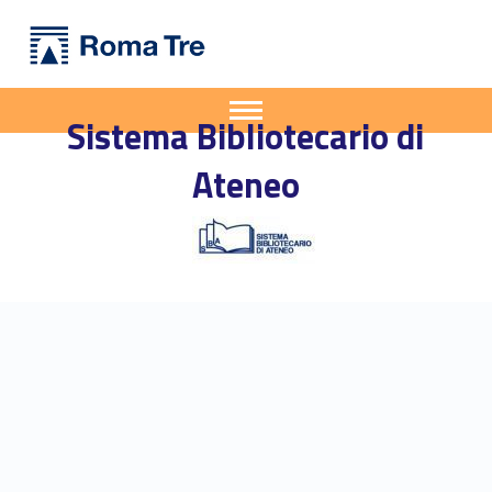
Primary Menu
Sistema Bibliotecario di Ateneo
Bando per n. 2 tirocini - Scadenza 8 giugno 2025 - "Il caos fra le righe. Mostra bibliografica", Tirocinio in Biblioteca Umanistica - Sistema Bibliotecario di Ateneo
Apri il menu secondario
Sistema Bibliotecario di
Header info sidebar
Ateneo