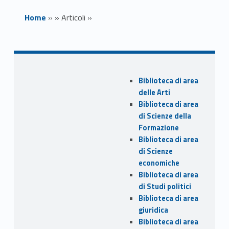
Home
»
»
Articoli
»
Bando per n. 2
Sidebar
tirocini -
Biblioteca di area
delle Arti
Scadenza 8
Biblioteca di area
di Scienze della
giugno 2025 -
Formazione
Biblioteca di area
"Il caos fra le
di Scienze
righe. Mostra
economiche
Biblioteca di area
bibliografica",
di Studi politici
Biblioteca di area
Tirocinio in
giuridica
Biblioteca di area