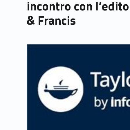
incontro con l’edito
& Francis
Link identifier archive #link-archive-thumb-soap-1286