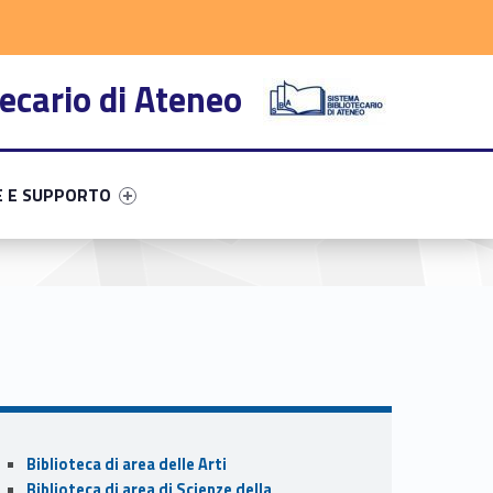
adio
ram
YouTube
ecario di Ateneo
primary-92810-43
entifier #link-menu-primary-23622-50
E E SUPPORTO
Sidebar
Biblioteca di area delle Arti
Biblioteca di area di Scienze della