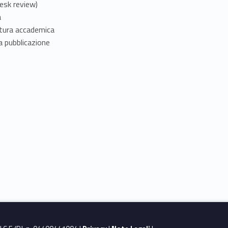
desk review)
a
ittura accademica
a pubblicazione