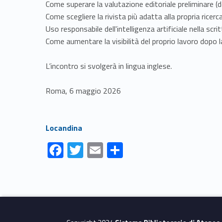
Come superare la valutazione editoriale preliminare (
Come scegliere la rivista più adatta alla propria ricerc
Uso responsabile dell'intelligenza artificiale nella scr
Come aumentare la visibilità del proprio lavoro dopo l
L’incontro si svolgerà in lingua inglese.
Roma, 6 maggio 2026
Link identifier #identifier__91353-2
Locandina
F
T
E
S
ac
w
m
h
Skip back to navigation
e
itt
ai
ar
b
er
l
e
o