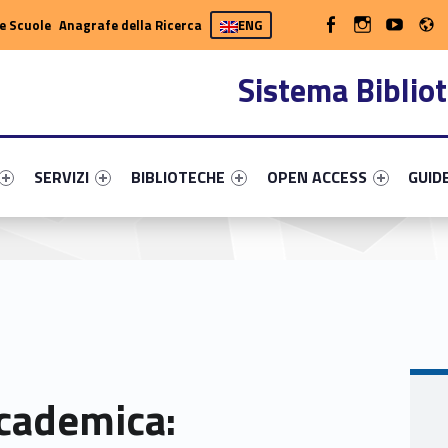
R
WebMan on Facebook
WebMan on Instag
WebMan on 
e Scuole
Anagrafe della Ricerca
ENG
Sistema Bibliot
fier #link-menu-primary-89708-13
Link identifier #link-menu-primary-77556-20
Link identifier #link-menu-primary-93986-32
Link identifier #link-menu-
Link id
SERVIZI
BIBLIOTECHE
OPEN ACCESS
GUID
ccademica: