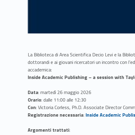
La Biblioteca di Area Scientifica Decio Levi e la Bibl
dottorandi e ai giovani ricercatori un incontro con l’ed
accademica:
Inside Academic Publishing – a session with Tayl
Data
: martedì 26 maggio 2026
Orario
: dalle
11:00 alle 12:30
Con
:
Victoria Corless, Ph.D. Associate Director C
Link identifier #identifier__88907-1
Registrazione necessaria
:
Inside Academic Publis
Argomenti trattati
: