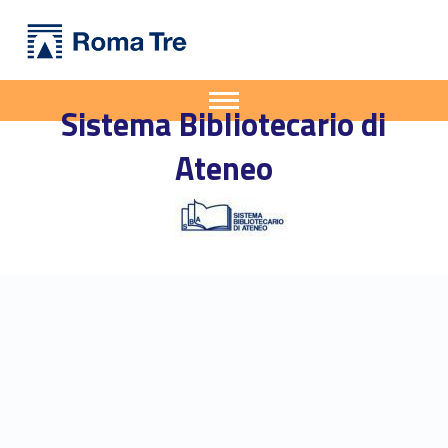
Primary Menu
Sistema Bibliotecario di Ateneo
Riparte il Prestito Interbibliotecario Metropolitano - Sistema Bibliotecario di Ateneo
Apri il menu secondario
Sistema Bibliotecario di
Header info sidebar
Ateneo