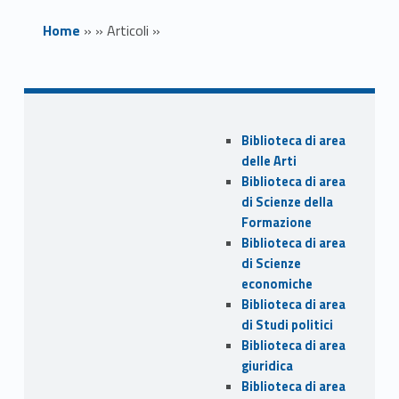
Home
»
»
Articoli
»
Riparte il
Sidebar
Prestito
Biblioteca di area
delle Arti
Interbibliotecari
Biblioteca di area
di Scienze della
o Metropolitano
Formazione
Biblioteca di area
di Scienze
Link identifier archive #link-archive-thumb-soap-3664
economiche
Biblioteca di area
di Studi politici
Biblioteca di area
giuridica
Biblioteca di area