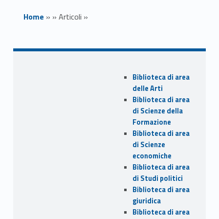
Home
»
»
Articoli
»
Video "Voci dal
Sidebar
Fondo"
Biblioteca di area
delle Arti
Biblioteca di area
di Scienze della
Link identifier archive #link-archive-thumb-soap-18648
Formazione
Biblioteca di area
di Scienze
economiche
Biblioteca di area
di Studi politici
Biblioteca di area
giuridica
Link identifier #identifier__177387-1
In occasione dell'evento
“Voci dal
Biblioteca di area