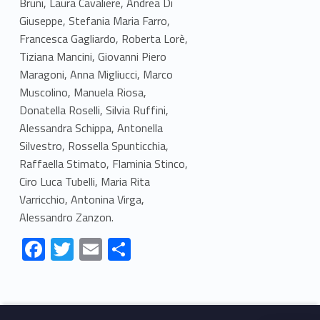
Bruni, Laura Cavaliere, Andrea Di
Giuseppe, Stefania Maria Farro,
Francesca Gagliardo, Roberta Lorè,
Tiziana Mancini, Giovanni Piero
Maragoni, Anna Migliucci, Marco
Muscolino, Manuela Riosa,
Donatella Roselli, Silvia Ruffini,
Alessandra Schippa, Antonella
Silvestro, Rossella Spunticchia,
Raffaella Stimato, Flaminia Stinco,
Ciro Luca Tubelli, Maria Rita
Varricchio, Antonina Virga,
Alessandro Zanzon.
F
T
E
S
ac
w
m
h
Skip back to navigation
e
itt
ai
ar
b
er
l
e