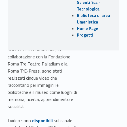
Fondo – Le biblioteche di Roma
Scientifica -
Tre nel trentennale della
Tecnologica
fondazione”
, organizzato il 20
Biblioteca di area
aprile 2023 dal Sistema
Umanistica
Bibliotecario di Ateneo, dal Museo
Home Page
Progetti
della Scuola e dell’Educazione
“Mauro Laeng” del Dipartimento di
Scienze della Formazione, in
collaborazione con la Fondazione
Roma Tre Teatro Palladium e la
Roma TrE-Press, sono stati
realizzati cinque video che
raccontano per immagini le
biblioteche e il museo come luoghi di
memoria, ricerca, apprendimento e
socialità.
Link identifier #identifier__164103-2
I video sono
disponibili
sul canale