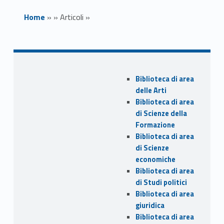
Home
»
»
Articoli
»
Prestito
Sidebar
Interbibliotecari
Biblioteca di area
delle Arti
o Metropolitano
Biblioteca di area
di Scienze della
Formazione
Biblioteca di area
Link identifier archive #link-archive-thumb-soap-97447
di Scienze
economiche
Biblioteca di area
di Studi politici
Biblioteca di area
giuridica
Biblioteca di area