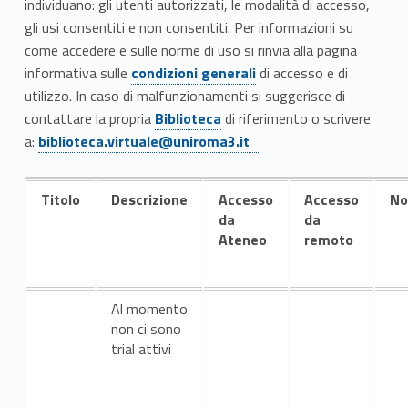
n
individuano: gli utenti autorizzati, le modalità di accesso,
c
gli usi consentiti e non consentiti. Per informazioni su
come accedere e sulle norme di uso si rinvia alla pagina
o
Link identifier #identifier__7925-7
informativa sulle
condizioni generali
di accesso e di
utilizzo. In caso di malfunzionamenti si suggerisce di
r
Link identifier #identifier__100004-8
contattare la propria
Biblioteca
di riferimento o scrivere
Link identifier #identifier__174270-9
s
a:
biblioteca.virtuale@uniroma3.it
o
Titolo
Descrizione
Accesso
Accesso
No
da
da
Ateneo
remoto
Al momento
non ci sono
trial attivi