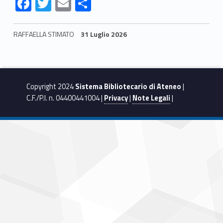
F
T
E
S
ac
w
m
h
e
itt
ai
ar
RAFFAELLA STIMATO
31 Luglio 2026
b
er
l
e
Skip back to navigation
o
o
Copyright 2024
Sistema Bibliotecario di Ateneo
|
k
C.F./P.I. n. 04400441004 |
Privacy
|
Note Legali
|