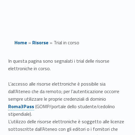
Home
»
Risorse
»
Trial in corso
T
In questa pagina sono segnalati i trial delle risorse
elettroniche in corso.
r
i
L’accesso alle risorse elettroniche è possibile sia
dall’Ateneo che da remoto; per l’autenticazione occorre
a
sempre utilizzare le proprie credenziali di dominio
Roma3Pass
(GOMP/portale dello studente/cedolino
l
stipendiale).
i
L’utilizzo delle risorse elettroniche è soggetto alle licenze
sottoscritte dall’Ateneo con gli editori o i fornitori che