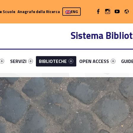
R
WebMan on Facebook
WebMan on Instag
WebMan on 
e Scuole
Anagrafe della Ricerca
ENG
Sistema Bibliot
fier #link-menu-primary-75409-13
Link identifier #link-menu-primary-17221-20
Link identifier #link-menu-primary-57285-32
Link identifier #link-menu-
Link id
SERVIZI
BIBLIOTECHE
OPEN ACCESS
GUID