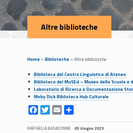
Altre biblioteche
Home
»
Biblioteche
»
Altre biblioteche
A
Biblioteca del Centro Linguistico di Ateneo
Biblioteca del MuSEd – Museo della Scuola e 
l
Laboratorio di Ricerca e Documentazione Stor
Moby Dick Biblioteca Hub Culturale
t
F
T
E
S
r
ac
w
m
h
e
itt
ai
ar
RAFFAELLA BASADONNE
05 Giugno 2023