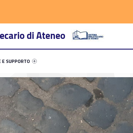
adio
ram
YouTube
ecario di Ateneo
primary-12703-43
entifier #link-menu-primary-55649-50
E E SUPPORTO