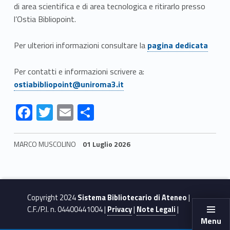
di area scientifica e di area tecnologica e ritirarlo presso
l’Ostia Bibliopoint.
Per ulteriori informazioni consultare la
pagina dedicata
Per contatti e informazioni scrivere a:
ostiabibliopoint@uniroma3.it
F
T
E
S
ac
w
m
h
e
itt
ai
ar
MARCO MUSCOLINO
01 Luglio 2026
b
er
l
e
Skip back to navigation
o
o
Copyright 2024
Sistema Bibliotecario di Ateneo
|
k
C.F./P.I. n. 04400441004 |
Privacy
|
Note Legali
|
Menu