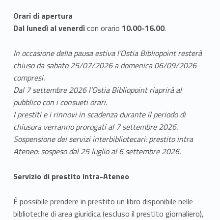
i
b
Orari di apertura
Dal lunedì al venerdì
con orario
10.00-16.00
.
l
In occasione della pausa estiva l’Ostia Bibliopoint resterà
i
chiuso da sabato 25/07/2026 a domenica 06/09/2026
o
compresi.
Dal 7 settembre 2026 l’Ostia Bibliopoint riaprirà al
p
pubblico con i consueti orari.
o
I prestiti e i rinnovi in scadenza durante il periodo di
chiusura verranno prorogati al 7 settembre 2026.
i
Sospensione dei servizi interbibliotecari: prestito intra
Ateneo: sospeso dal 25 luglio al 6 settembre 2026.
n
t
Servizio di prestito intra-Ateneo
È possibile prendere in prestito un libro disponibile nelle
biblioteche di area giuridica (escluso il prestito giornaliero),