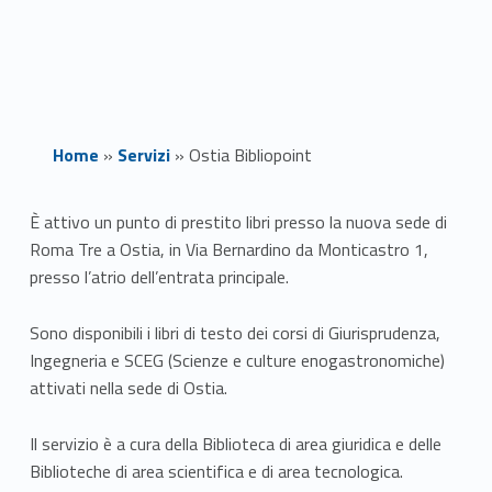
Home
»
Servizi
»
Ostia Bibliopoint
O
È attivo un punto di prestito libri presso la nuova sede di
Roma Tre a Ostia, in Via Bernardino da Monticastro 1,
s
presso l’atrio dell’entrata principale.
t
Sono disponibili i libri di testo dei corsi di Giurisprudenza,
i
Ingegneria e SCEG (Scienze e culture enogastronomiche)
attivati nella sede di Ostia.
a
B
Il servizio è a cura della Biblioteca di area giuridica e delle
Biblioteche di area scientifica e di area tecnologica.