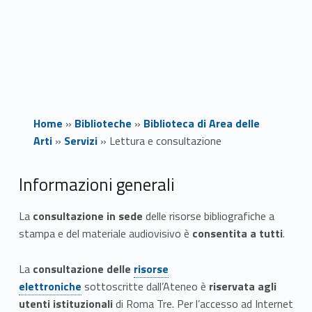
Home
»
Biblioteche
»
Biblioteca di Area delle
Arti
»
Servizi
»
Lettura e consultazione
L
Informazioni generali
e
La
consultazione in sede
delle risorse bibliografiche a
stampa e del materiale audiovisivo è
consentita a tutti
.
t
Link identifier #identifier__125750-1
t
La
consultazione delle
risorse
elettroniche
sottoscritte dall’Ateneo è
riservata agli
u
utenti istituzionali
di Roma Tre. Per l’accesso ad Internet