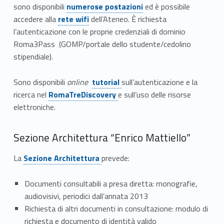
r
sono disponibili
numerose postazioni
ed è possibile
Link identifier #identifier__56735-3
accedere alla
rete wifi
dell’Ateneo. È richiesta
a
Link identifier #identifier__179585-2
Link identifier #identifier__3129-6
Link identifier #identifier__37812-2
l’autenticazione con le proprie credenziali di dominio
Roma3Pass (GOMP/portale dello studente/cedolino
e
stipendiale).
c
Sono disponibili
online
tutorial
sull’autenticazione e la
o
ricerca nel
RomaTreDiscovery
e sull’uso delle risorse
n
elettroniche.
s
Sezione Architettura “Enrico Mattiello”
u
La
Sezione Architettura
prevede:
l
Documenti consultabili a presa diretta: monografie,
t
audiovisivi, periodici dall’annata 2013
a
Richiesta di altri documenti in consultazione: modulo di
richiesta e documento di identità valido