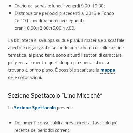
z
Orario del servizio: lunedì-venerdì 9:00-19.30;
i
Distribuzione periodici precedenti al 2013 e Fondo
CeDOT: lunedì-venerdì nei seguenti
o
orari:10.00;12.00;15.00;17.00.
n
La biblioteca si sviluppa su due piani. Il materiale a scaffale
aperto è organizzato secondo uno schema di collocazione
e
tematica; al piano terra sono situati i settori di carattere
più generale mentre quelli di tipo più specialistico si
trovano al primo piano. È possibile scaricare la
mappa
delle collocazioni.
Sezione Spettacolo “Lino Micciché”
La
Sezione Spettacolo
prevede:
Documenti consultabili a presa diretta: fascicolo più
recente dei periodici correnti