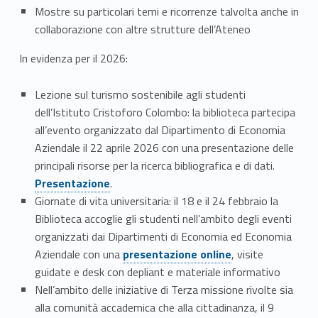
v
Mostre su particolari temi e ricorrenze talvolta anche in
i
collaborazione con altre strutture dell’Ateneo
t
In evidenza per il 2026:
à
Lezione sul turismo sostenibile agli studenti
e
dell’Istituto Cristoforo Colombo: la biblioteca partecipa
all’evento organizzato dal Dipartimento di Economia
p
Aziendale il 22 aprile 2026 con una presentazione delle
principali risorse per la ricerca bibliografica e di dati.
r
Presentazione
.
o
Giornate di vita universitaria: il 18 e il 24 febbraio la
Biblioteca accoglie gli studenti nell’ambito degli eventi
g
organizzati dai Dipartimenti di Economia ed Economia
e
Aziendale con una
presentazione online
, visite
guidate e desk con depliant e materiale informativo
t
Nell’ambito delle iniziative di Terza missione rivolte sia
alla comunità accademica che alla cittadinanza, il 9
t