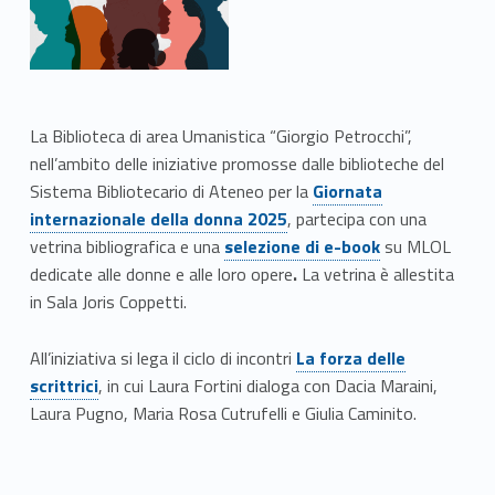
La Biblioteca di area Umanistica “Giorgio Petrocchi”,
nell’ambito delle iniziative promosse dalle biblioteche del
Link identifier #identifier__142692-1
Sistema Bibliotecario di Ateneo per la
Giornata
internazionale della donna 2025
, partecipa con una
Link identifier #identifier__117317-2
vetrina bibliografica e una
selezione di e-book
su MLOL
dedicate alle donne e alle loro opere
.
La vetrina è allestita
in Sala Joris Coppetti.
Link identifier #identifier__107760-4
All’iniziativa si lega il ciclo di incontri
La forza delle
scrittrici
, in cui Laura Fortini dialoga con Dacia Maraini,
Laura Pugno, Maria Rosa Cutrufelli e Giulia Caminito.