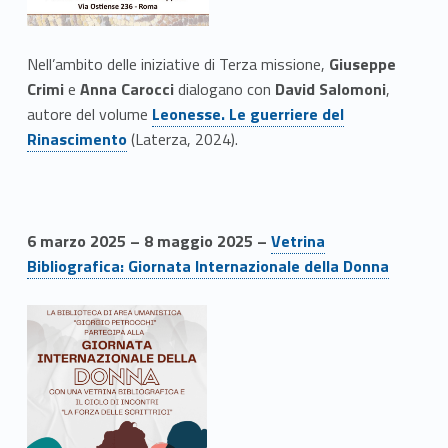
Nell’ambito delle iniziative di Terza missione,
Giuseppe
Crimi
e
Anna Carocci
dialogano con
David Salomoni
,
Link identifier #identifier__55184-2
autore del volume
Leonesse. Le guerriere del
Rinascimento
(Laterza, 2024).
6 marzo 2025 – 8 maggio 2025 –
Vetrina
Bibliografica: Giornata Internazionale della Donna