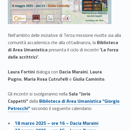
Nell’ambito delle iniziative di Terza missione rivolte sia alla
comunità accademica che alla cittadinanza, la
Biblioteca
di Area Umanistica
presenta il ciclo di incontri
‘La forza
delle scrittrici’
.
Laura Fortini
dialoga con
Dacia Maraini
,
Laura
Pugno
,
Maria Rosa Cutrufelli
e
Giulia Caminito
.
Gli incontri si svolgeranno nella
Sala “Joris
Link identifier #identifier__82937-1
Coppetti”
della
Biblioteca di Area Umanistica “Giorgio
Petrocchi”
secondo il seguente calendario:
•
18 marzo 2025 – ore 16 – Dacia Maraini