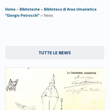
Home
»
Biblioteche
»
Biblioteca di Area Umanistica
“Giorgio Petrocchi”
»
News
N
e
w
TUTTE LE NEWS
s