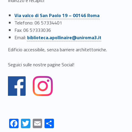
o
Indirizzo e recapiti:
n
Via valco di San Paolo 19 – 00146 Roma
e
Telefono: 06 57334401
Fax: 06 57333036
‘
Email:
biblioteca.apollinaire@uniroma3.it
B
Edificio accessibile, senza barriere architettoniche.
i
Seguici sulle nostre pagine Social!
b
l
i
o
t
F
T
E
S
e