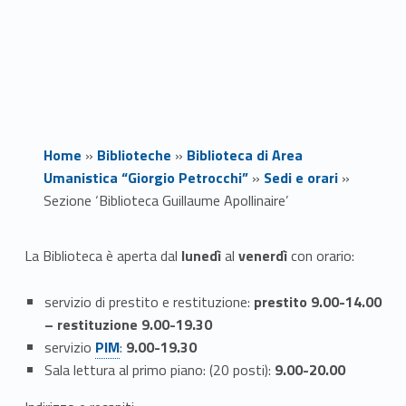
Home
»
Biblioteche
»
Biblioteca di Area
Umanistica “Giorgio Petrocchi”
»
Sedi e orari
»
Sezione ‘Biblioteca Guillaume Apollinaire’
S
La Biblioteca è aperta dal
lunedì
al
venerdì
con orario:
e
servizio di prestito e restituzione:
prestito 9.00-14.00
z
– restituzione 9.00-19.30
servizio
PIM
:
9.00-19.30
i
Sala lettura al primo piano: (20 posti):
9.00-20.00