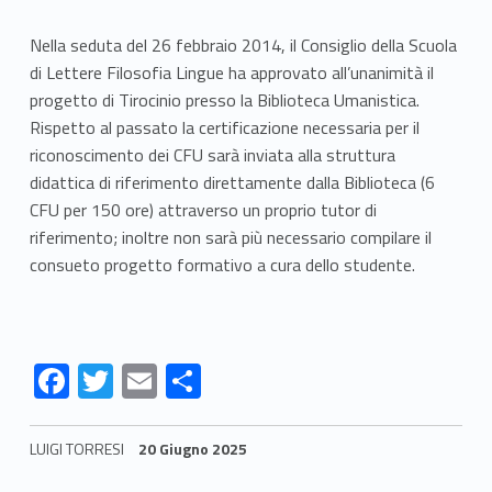
i
e
Nella seduta del 26 febbraio 2014, il Consiglio della Scuola
di Lettere Filosofia Lingue ha approvato all’unanimità il
i
progetto di Tirocinio presso la Biblioteca Umanistica.
n
Rispetto al passato la certificazione necessaria per il
riconoscimento dei CFU sarà inviata alla struttura
c
didattica di riferimento direttamente dalla Biblioteca (6
CFU per 150 ore) attraverso un proprio tutor di
o
riferimento; inoltre non sarà più necessario compilare il
n
consueto progetto formativo a cura dello studente.
t
r
F
T
E
S
i
ac
w
m
h
e
itt
ai
ar
LUIGI TORRESI
20 Giugno 2025
b
er
l
e
Skip back to navigation