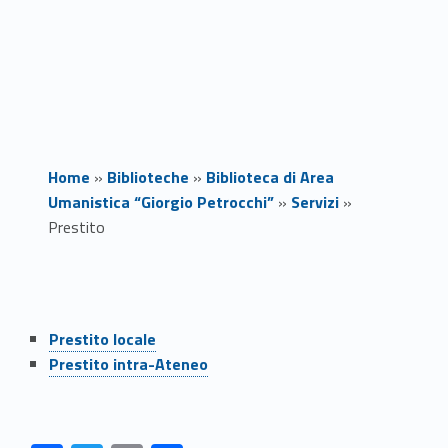
Home
»
Biblioteche
»
Biblioteca di Area
Umanistica “Giorgio Petrocchi”
»
Servizi
»
Prestito
P
r
Prestito locale
e
Prestito intra-Ateneo
s