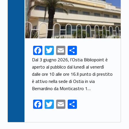
F
T
E
S
ac
w
m
h
Dal 3 giugno 2026, l’Ostia Bibliopoint è
e
itt
ai
ar
aperto al pubblico dal lunedì al venerdì
dalle ore 10 alle ore 16.Il punto di prestito
b
er
l
e
è attivo nella sede di Ostia in via
o
Bernardino da Monticastro 1…
o
F
T
E
S
k
ac
w
m
h
e
itt
ai
ar