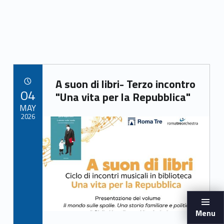
o
o
k
Link identifier archive #link-archive-2456
A suon di libri- Terzo incontro
POSTED ON:
04
"Una vita per la Repubblica"
MAY
2026
Link identifier archive #link-archive-thumb-soap-78660
Menu