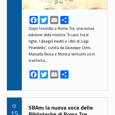
F
T
E
S
ac
w
m
h
Dopo l'esordio a Roma Tre, una nuova
e
itt
ai
ar
edizione della mostra “Il caos tra le
righe. I disegni inediti e i libri di Luigi
b
er
l
e
Pirandello”, curata da Giuseppe Crimi,
o
Manuela Riosa e Monica Venturini va in
o
trasferta…
k
F
T
E
S
ac
w
m
h
e
itt
ai
ar
b
er
l
e
Link identifier archive #link-archive-29278
o
SBAm: la nuova voce delle
POSTED ON:
15
Biblioteche di Roma Tre