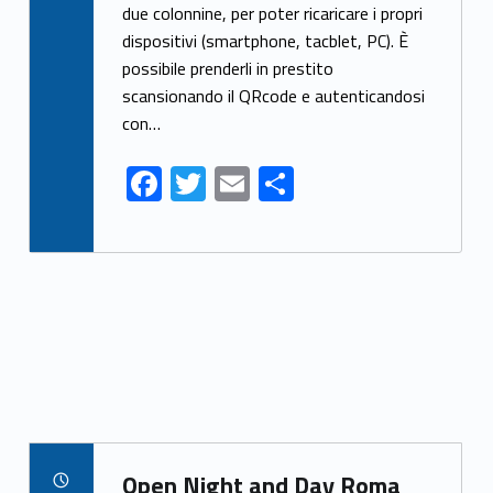
due colonnine, per poter ricaricare i propri
b
er
l
e
dispositivi (smartphone, tacblet, PC). È
o
possibile prenderli in prestito
o
scansionando il QRcode e autenticandosi
k
con…
F
T
E
S
ac
w
m
h
e
itt
ai
ar
b
er
l
e
o
o
k
Link identifier archive #link-archive-13709
Open Night and Day Roma