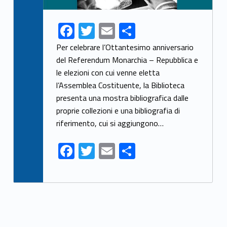
F
T
E
S
ac
w
m
h
Per celebrare l’Ottantesimo anniversario
e
itt
ai
ar
del Referendum Monarchia – Repubblica e
le elezioni con cui venne eletta
b
er
l
e
l’Assemblea Costituente, la Biblioteca
o
presenta una mostra bibliografica dalle
o
proprie collezioni e una bibliografia di
k
riferimento, cui si aggiungono…
F
T
E
S
ac
w
m
h
e
itt
ai
ar
b
er
l
e
o