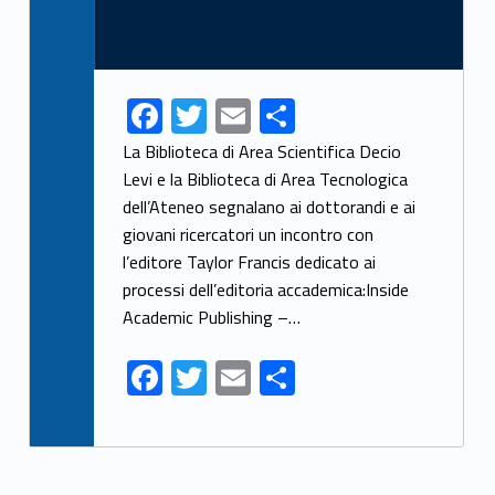
F
T
E
S
ac
w
m
h
La Biblioteca di Area Scientifica Decio
e
itt
ai
ar
Levi e la Biblioteca di Area Tecnologica
dell’Ateneo segnalano ai dottorandi e ai
b
er
l
e
giovani ricercatori un incontro con
o
l’editore Taylor Francis dedicato ai
o
processi dell’editoria accademica:Inside
k
Academic Publishing –…
F
T
E
S
ac
w
m
h
e
itt
ai
ar
b
er
l
e