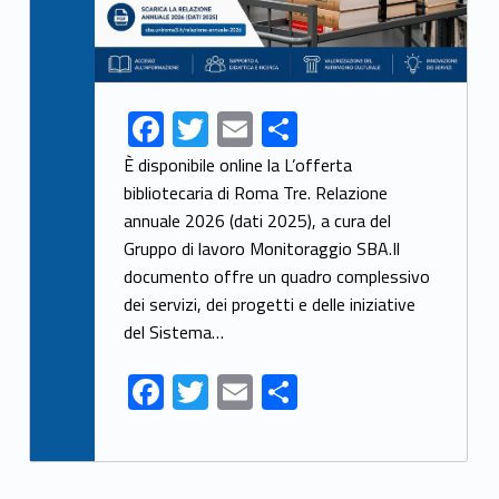
F
T
E
S
ac
w
m
h
È disponibile online la L’offerta
e
itt
ai
ar
bibliotecaria di Roma Tre. Relazione
annuale 2026 (dati 2025), a cura del
b
er
l
e
Gruppo di lavoro Monitoraggio SBA.Il
o
documento offre un quadro complessivo
o
dei servizi, dei progetti e delle iniziative
k
del Sistema…
F
T
E
S
ac
w
m
h
e
itt
ai
ar