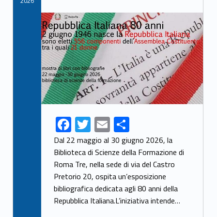
2026
Link identifier archive #link-archive-thumb-soap-70794
F
T
E
S
ac
w
m
h
Dal 22 maggio al 30 giugno 2026, la
e
itt
ai
ar
Biblioteca di Scienze della Formazione di
Roma Tre, nella sede di via del Castro
b
er
l
e
Pretorio 20, ospita un’esposizione
o
bibliografica dedicata agli 80 anni della
o
Repubblica Italiana.L’iniziativa intende…