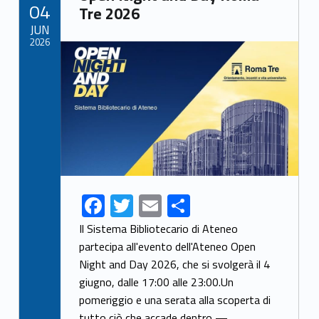
POSTED ON:
04
Tre 2026
JUN
2026
Link identifier archive #link-archive-thumb-soap-18974
F
T
E
S
ac
w
m
h
Il Sistema Bibliotecario di Ateneo
e
itt
ai
ar
partecipa all'evento dell'Ateneo Open
Night and Day 2026, che si svolgerà il 4
b
er
l
e
giugno, dalle 17:00 alle 23:00.Un
o
pomeriggio e una serata alla scoperta di
tutto ciò che accade dentro —…