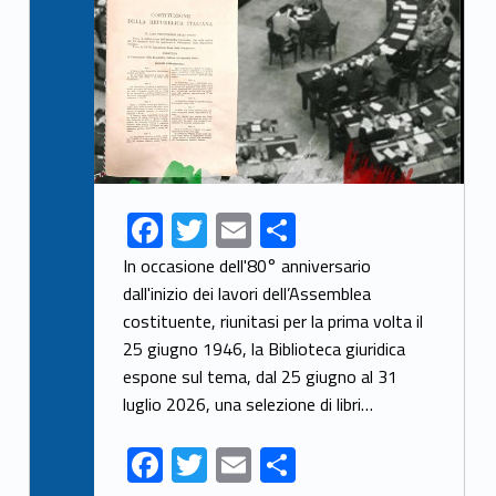
F
T
E
S
ac
w
m
h
In occasione dell'80° anniversario
e
itt
ai
ar
dall'inizio dei lavori dell’Assemblea
costituente, riunitasi per la prima volta il
b
er
l
e
25 giugno 1946, la Biblioteca giuridica
o
espone sul tema, dal 25 giugno al 31
o
luglio 2026, una selezione di libri…
k
F
T
E
S