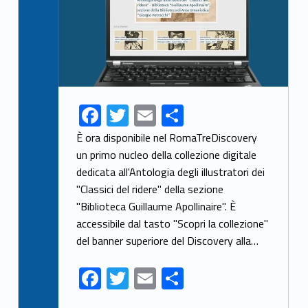
F
T
E
S
ac
w
m
h
È ora disponibile nel RomaTreDiscovery
e
itt
ai
ar
un primo nucleo della collezione digitale
dedicata all'Antologia degli illustratori dei
b
er
l
e
"Classici del ridere" della sezione
o
"Biblioteca Guillaume Apollinaire". È
o
accessibile dal tasto "Scopri la collezione"
k
del banner superiore del Discovery alla…
F
T
E
S
ac
w
m
h