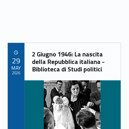
b
er
l
e
o
o
k
Link identifier archive #link-archive-73297
2 Giugno 1946: La nascita
POSTED ON:
29
della Repubblica italiana -
MAY
Biblioteca di Studi politici
2026
Link identifier archive #link-archive-thumb-soap-33800