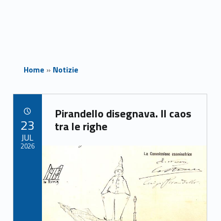
Home
»
Notizie
Link identifier archive #link-archive-99537
Pirandello disegnava. Il caos
POSTED ON:
23
tra le righe
JUL
2026
Link identifier archive #link-archive-thumb-soap-8404