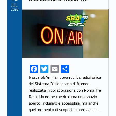
o
JUL
k
2026
Link identifier archive #link-archive-thumb-soap-47447
F
T
E
S
ac
w
m
h
Nasce SBAm, la nuova rubrica radiofonica
e
itt
ai
ar
del Sistema Bibliotecario di Ateneo
realizzata in collaborazione con Roma Tre
b
er
l
e
Radio.Un nome che richiama uno spazio
o
aperto, inclusivo e accessibile, ma anche
o
quel momento di scoperta improvvisa e…