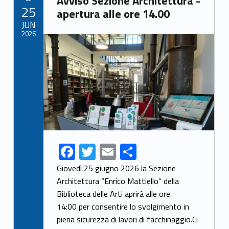
Avviso Sezione Architettura -
POSTED ON:
25
apertura alle ore 14.00
JUN
2026
Link identifier archive #link-archive-thumb-soap-96388
F
T
E
S
ac
w
m
h
Giovedì 25 giugno 2026 la Sezione
e
itt
ai
ar
Architettura “Enrico Mattiello” della
Biblioteca delle Arti aprirà alle ore
b
er
l
e
14:00 per consentire lo svolgimento in
o
piena sicurezza di lavori di facchinaggio.Ci