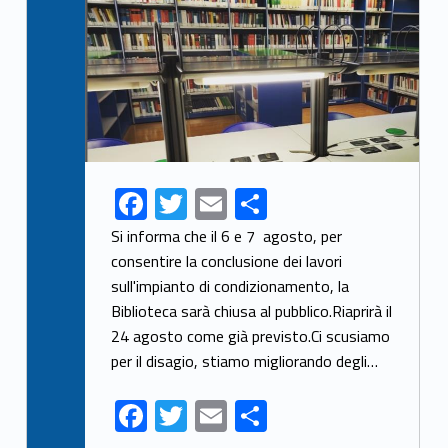
F
T
E
S
ac
w
m
h
Si informa che il 6 e 7 agosto, per
e
itt
ai
ar
consentire la conclusione dei lavori
sull'impianto di condizionamento, la
b
er
l
e
Biblioteca sarà chiusa al pubblico.Riaprirà il
o
24 agosto come già previsto.Ci scusiamo
o
per il disagio, stiamo migliorando degli…
k
F
T
E
S