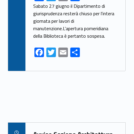
ac
w
m
h
Sabato 27 giugno il Dipartimento di
e
itt
ai
ar
giurisprudenza resterà chiuso per l'intera
giornata per lavori di
b
er
l
e
manutenzione.L'apertura pomeridiana
o
della Biblioteca è pertanto sospesa.
o
F
T
E
S
k
ac
w
m
h
e
itt
ai
ar
b
er
l
e
o
o
k
Link identifier archive #link-archive-92536