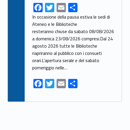
F
T
E
S
ac
w
m
h
In occasione della pausa estiva le sedi di
e
itt
ai
ar
Ateneo e le Biblioteche
resteranno chiuse da sabato 08/08/2026
b
er
l
e
a domenica 23/08/2026 compresi.Dal 24
o
agosto 2026 tutte le Biblioteche
o
riapriranno al pubblico con i consueti
k
orari.L’apertura serale e del sabato
pomeriggio nelle…
F
T
E
S
ac
w
m
h
e
itt
ai
ar
b
er
l
e
o
o