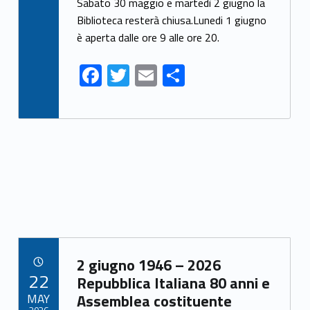
ac
w
m
h
Sabato 30 maggio e martedì 2 giugno la
e
itt
ai
ar
Biblioteca resterà chiusa.Lunedi 1 giugno
è aperta dalle ore 9 alle ore 20.
b
er
l
e
o
F
T
E
S
o
ac
w
m
h
k
e
itt
ai
ar
b
er
l
e
o
o
k
Link identifier archive #link-archive-42883
2 giugno 1946 – 2026
POSTED ON:
22
Repubblica Italiana 80 anni e
MAY
Assemblea costituente