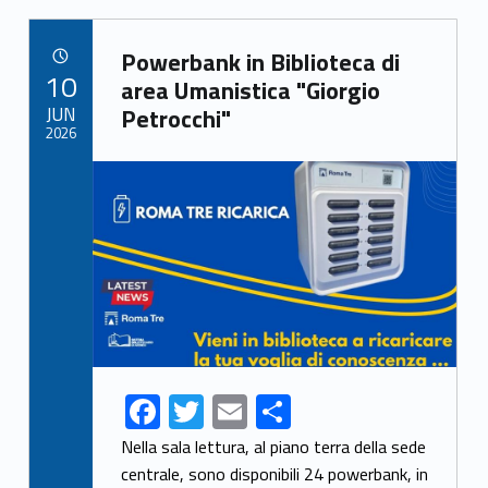
Link identifier archive #link-archive-27652
Powerbank in Biblioteca di
POSTED ON:
10
area Umanistica "Giorgio
JUN
Petrocchi"
2026
Link identifier archive #link-archive-thumb-soap-61806
F
T
E
S
ac
w
m
h
Nella sala lettura, al piano terra della sede
e
itt
ai
ar
centrale, sono disponibili 24 powerbank, in